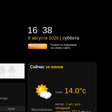
16
38
16
38
8 августа 2026
| суббота
8 августа 2026 | суббота
Размести информер
на своем сайте
Сейчас
за окном
14.0°c
темп:
огода
ветер:
1 м/с юго -
западный
луна
Малооблачно
давление:
752.0 мм.р.с.