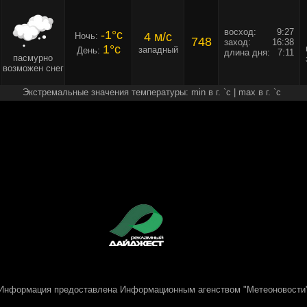
восход:
9:27
-1°c
4 м/c
Ночь:
748
заход:
16:38
1°c
западный
День:
длина дня:
7:11
пасмурно
возможен снег
Экстремальные значения температуры: min в г. `c | max в г. `c
Информация предоставлена
Информационным агенством "Метеоновости