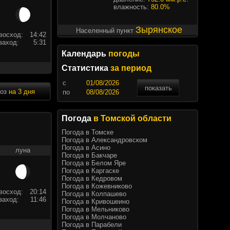
влажность:
80.0%
Зырянское
Населенный пункт
восход:
14:42
заход:
5:31
Календарь
погоды
Статистика
за период
c
показать
ноз
на 3 дня
по
Погода
в Томской области
Погода в Томске
Погода в Александровском
Погода в Асино
луна
Погода в Бакчаре
Погода в Белом Яре
Погода в Каргаске
Погода в Кедровом
Погода в Кожевниково
восход:
20:14
Погода в Колпашево
заход:
11:46
Погода в Кривошеино
Погода в Мельниково
Погода в Молчаново
Погода в Парабели