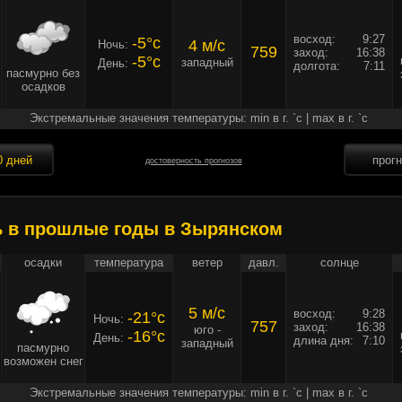
восход:
9:27
-5°c
4 м/c
Ночь:
759
заход:
16:38
-5°c
западный
День:
долгота:
7:11
пасмурно без
осадков
Экстремальные значения температуры: min в г. `c | max в г. `c
0 дней
прог
достоверность прогнозов
ь в прошлые годы в Зырянском
осадки
температура
ветер
давл.
солнце
5 м/c
восход:
9:28
-21°c
Ночь:
757
заход:
16:38
юго -
-16°c
День:
длина дня:
7:10
западный
пасмурно
возможен снег
Экстремальные значения температуры: min в г. `c | max в г. `c