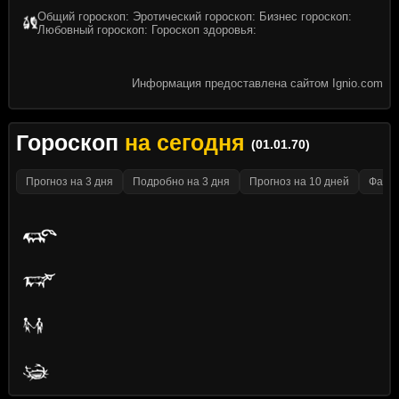
Общий гороскоп: Эротический гороскоп: Бизнес гороскоп:
Любовный гороскоп: Гороскоп здоровья:
Информация предоставлена сайтом Ignio.com
Гороскоп
на сегодня
(01.01.70)
Прогноз на 3 дня
Подробно на 3 дня
Прогноз на 10 дней
Факти