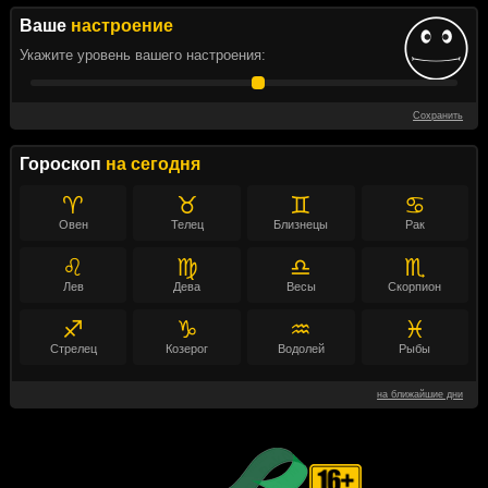
Ваше
настроение
Укажите уровень вашего настроения:
Сохранить
Гороскоп
на сегодня
♈
♉
♊
♋
Овен
Телец
Близнецы
Рак
♌
♍
♎
♏
Лев
Дева
Весы
Скорпион
♐
♑
♒
♓
Стрелец
Козерог
Водолей
Рыбы
на ближайшие дни