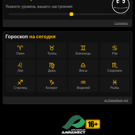
Укажите уровень вашего настроения:
Сохранить
Гороскоп
на сегодня
♈
♉
♊
♋
Овен
Телец
Близнецы
Рак
♌
♍
♎
♏
Лев
Дева
Весы
Скорпион
♐
♑
♒
♓
Стрелец
Козерог
Водолей
Рыбы
на ближайшие дни