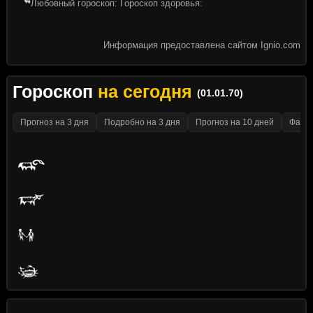
Любовный гороскоп: Гороскоп здоровья:
Информация предоставлена сайтом Ignio.com
Гороскоп
на сегодня
(01.01.70)
Прогноз на 3 дня
Подробно на 3 дня
Прогноз на 10 дней
Факти