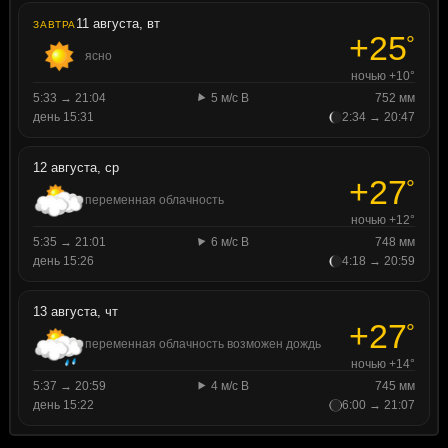
11 августа, вт
ЗАВТРА
+25
°
ясно
ночью +10°
5:33 → 21:04
5 м/с В
752 мм
день 15:31
2:34 → 20:47
12 августа, ср
+27
°
переменная облачность
ночью +12°
5:35 → 21:01
6 м/с В
748 мм
день 15:26
4:18 → 20:59
13 августа, чт
+27
°
переменная облачность возможен дождь
ночью +14°
5:37 → 20:59
4 м/с В
745 мм
день 15:22
6:00 → 21:07