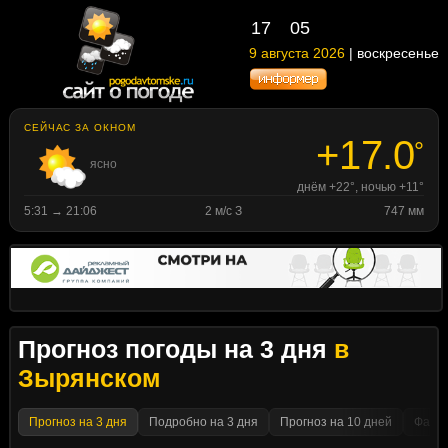
17
05
9 августа 2026
| воскресенье
СЕЙЧАС ЗА ОКНОМ
+17.0
°
ясно
днём +22°, ночью +11°
5:31 → 21:06
2 м/с З
747 мм
Прогноз погоды на 3 дня
в
Зырянском
Прогноз на 3 дня
Подробно на 3 дня
Прогноз на 10 дней
Факти