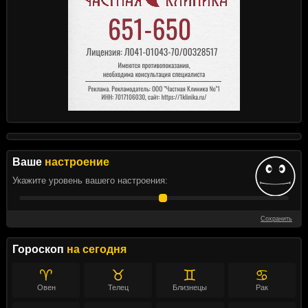
Ваше
настроение
Укажите уровень вашего настроения:
Сохранить
Гороскоп
на сегодня
♈
♉
♊
♋
Овен
Телец
Близнецы
Рак