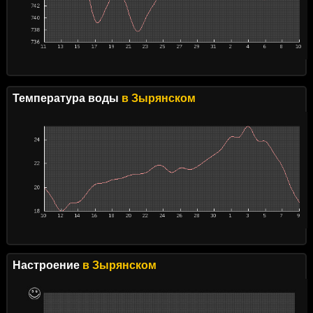
Температура воды
в Зырянском
Настроение
в Зырянском