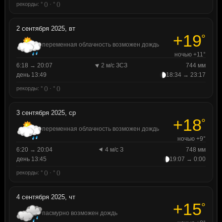
рекорды: ° () · ° ()
2 сентября 2025, вт
+19
°
переменная облачность возможен дождь
ночью +11°
6:18 → 20:07
2 м/с ЗСЗ
744 мм
день 13:49
18:34 → 23:17
рекорды: ° () · ° ()
3 сентября 2025, ср
+18
°
переменная облачность возможен дождь
ночью +9°
6:20 → 20:04
4 м/с З
748 мм
день 13:45
19:07 → 0:00
рекорды: ° () · ° ()
4 сентября 2025, чт
+15
°
пасмурно возможен дождь