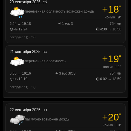
20 сентября 2025, сб
+18
°
переменная облачность возможен дождь
ночью +9°
6:54 → 19:18
1 м/с З
754 мм
день 12:24
4:39 → 18:56
рекорды: ° () · ° ()
21 сентября 2025, вс
+19
°
переменная облачность
ночью +11°
6:56 → 19:16
3 м/с ЗЮЗ
754 мм
день 12:19
6:02 → 18:59
рекорды: ° () · ° ()
22 сентября 2025, пн
+20
°
пасмурно возможен дождь
ночью +10°