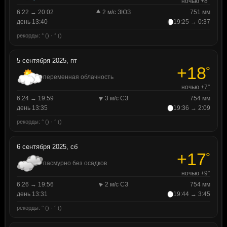
ночью +8°
6:22 → 20:02
2 м/с ЗЮЗ
751 мм
день 13:40
19:25 → 0:37
рекорды: ° () · ° ()
5 сентября 2025, пт
+18
°
переменная облачность
ночью +7°
6:24 → 19:59
3 м/с СЗ
754 мм
день 13:35
19:36 → 2:09
рекорды: ° () · ° ()
6 сентября 2025, сб
+17
°
пасмурно без осадков
ночью +9°
6:26 → 19:56
2 м/с СЗ
754 мм
день 13:31
19:44 → 3:45
рекорды: ° () · ° ()