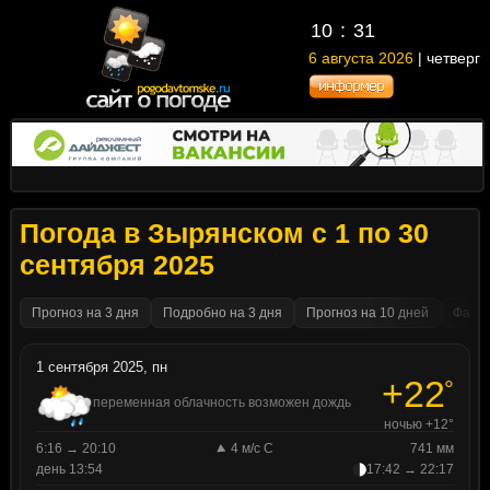
10
31
6 августа 2026
| четверг
Погода в Зырянском с 1 по 30
сентября 2025
Прогноз на 3 дня
Подробно на 3 дня
Прогноз на 10 дней
Факти
1 сентября 2025, пн
+22
°
переменная облачность возможен дождь
ночью +12°
6:16 → 20:10
4 м/с С
741 мм
день 13:54
17:42 → 22:17