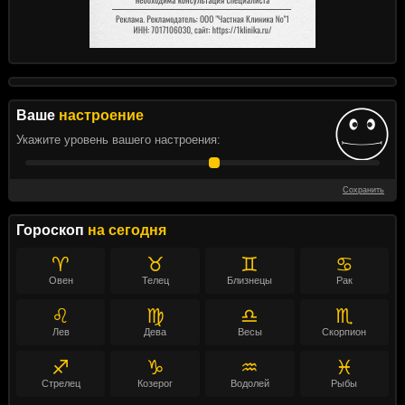
Ваше
настроение
Укажите уровень вашего настроения:
Сохранить
Гороскоп
на сегодня
♈
♉
♊
♋
Овен
Телец
Близнецы
Рак
♌
♍
♎
♏
Лев
Дева
Весы
Скорпион
♐
♑
♒
♓
Стрелец
Козерог
Водолей
Рыбы