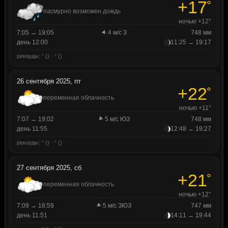
+17
°
пасмурно возможен дождь
ночью +12°
7:05 → 19:05
4 м/с З
748 мм
день 12:00
11:25 → 19:17
рекорды: ° () · ° ()
26 сентября 2025, пт
+22
°
переменная облачность
ночью +11°
7:07 → 19:02
5 м/с ЮЗ
748 мм
день 11:55
12:48 → 19:27
рекорды: ° () · ° ()
27 сентября 2025, сб
+21
°
переменная облачность
ночью +12°
7:09 → 18:59
5 м/с ЗЮЗ
747 мм
день 11:51
14:11 → 19:44