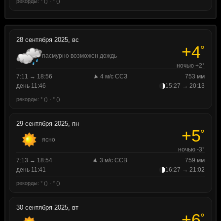
рекорды: ° () · ° ()
28 сентября 2025, вс
+4
°
пасмурно возможен дождь
ночью +2°
7:11 → 18:56
4 м/с ССЗ
753 мм
день 11:46
15:27 → 20:13
рекорды: ° () · ° ()
29 сентября 2025, пн
+5
°
ясно
ночью -3°
7:13 → 18:54
3 м/с ССВ
759 мм
день 11:41
16:27 → 21:02
рекорды: ° () · ° ()
30 сентября 2025, вт
+6
°