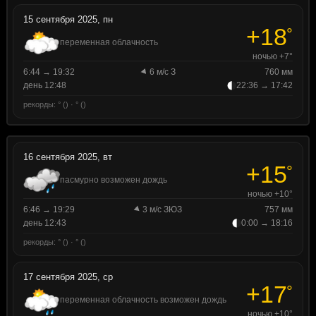
15 сентября 2025, пн
+18
°
переменная облачность
ночью +7°
6:44 → 19:32
6 м/с З
760 мм
день 12:48
22:36 → 17:42
рекорды: ° () · ° ()
16 сентября 2025, вт
+15
°
пасмурно возможен дождь
ночью +10°
6:46 → 19:29
3 м/с ЗЮЗ
757 мм
день 12:43
0:00 → 18:16
рекорды: ° () · ° ()
17 сентября 2025, ср
+17
°
переменная облачность возможен дождь
ночью +10°